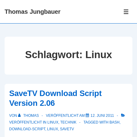
↓
Thomas Jungbauer
Zum
ME
Inhalt
Schlagwort:
Linux
SaveTV Download Script
Version 2.06
VON
THOMAS
VERÖFFENTLICHT AM
12. JUNI 2011
VERÖFFENTLICHT IN
LINUX
,
TECHNIK
TAGGED WITH
BASH
,
DOWNLOAD-SCRIPT
,
LINUX
,
SAVETV