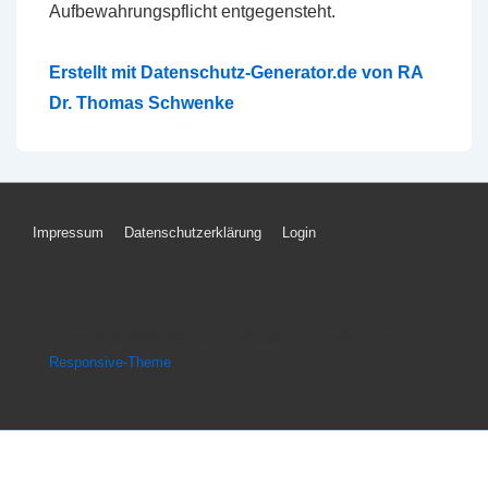
Aufbewahrungspflicht entgegensteht.
Erstellt mit Datenschutz-Generator.de von RA
Dr. Thomas Schwenke
Footer-
Impressum
Datenschutzerklärung
Login
Menü
Copyright © 2026
Thomas Jungbauer
| Präsentiert von
Responsive-Theme