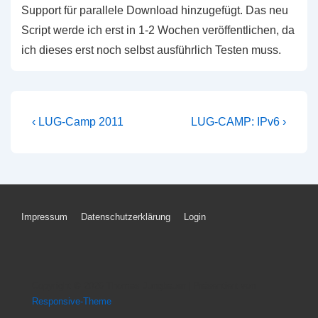
Support für parallele Download hinzugefügt. Das neu
Script werde ich erst in 1-2 Wochen veröffentlichen, da
ich dieses erst noch selbst ausführlich Testen muss.
Beitragsnavigation
Vorheriger
Nächster
‹ LUG-Camp 2011
LUG-CAMP: IPv6 ›
Beitrag
Beitrag
ist
ist
Footer-
Impressum
Datenschutzerklärung
Login
Menü
Copyright © 2026
Thomas Jungbauer
| Präsentiert von
Responsive-Theme