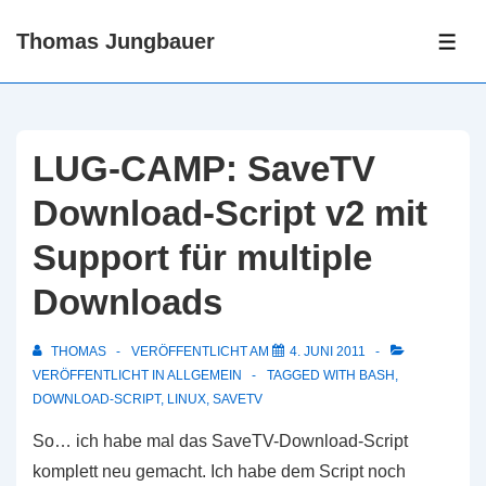
↓
Thomas Jungbauer
Zum
ME
Inhalt
LUG-CAMP: SaveTV
Download-Script v2 mit
Support für multiple
Downloads
THOMAS
VERÖFFENTLICHT AM
4. JUNI 2011
VERÖFFENTLICHT IN
ALLGEMEIN
TAGGED WITH
BASH
,
DOWNLOAD-SCRIPT
,
LINUX
,
SAVETV
So… ich habe mal das SaveTV-Download-Script
komplett neu gemacht. Ich habe dem Script noch