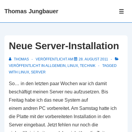
↓
Thomas Jungbauer
Zum
ME
Inhalt
Neue Server-Installation
THOMAS
VERÖFFENTLICHT AM
28. AUGUST 2011
VERÖFFENTLICHT IN
ALLGEMEIN
,
LINUX
,
TECHNIK
TAGGED
WITH
LINUX
,
SERVER
So… in den letzten paar Wochen war ich damit
beschäftigt meinen Server neu aufzusetzen. Bis
Freitag habe ich das neue System auf
einem andren PC vorbereitet. Am Samstag hatte ich
die Platte mit der vorbereiteten Installation in den
Server eingebaut. Jetzt fehlen nur noch die