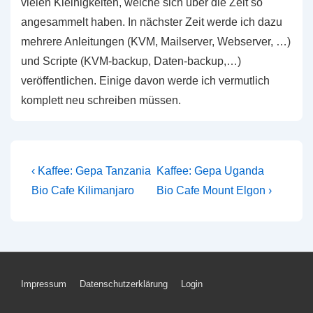
vielen Kleinigkeiten, welche sich über die Zeit so
angesammelt haben. In nächster Zeit werde ich dazu
mehrere Anleitungen (KVM, Mailserver, Webserver, …)
und Scripte (KVM-backup, Daten-backup,…)
veröffentlichen. Einige davon werde ich vermutlich
komplett neu schreiben müssen.
Beitragsnavigation
Vorheriger
Nächster
‹ Kaffee: Gepa Tanzania
Kaffee: Gepa Uganda
Beitrag
Beitrag
Bio Cafe Kilimanjaro
Bio Cafe Mount Elgon ›
ist
ist
Footer-
Impressum
Datenschutzerklärung
Login
Menü