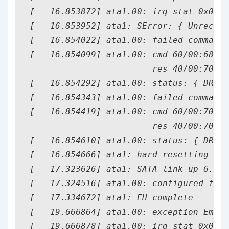
[   16.853872] ata1.00: irq_stat 0x0800
[   16.853952] ata1: SError: { UnrecovD
[   16.854022] ata1.00: failed command:
[   16.854099] ata1.00: cmd 60/00:68:10
                        res 40/00:70:10
[   16.854292] ata1.00: status: { DRDY 
[   16.854343] ata1.00: failed command:
[   16.854419] ata1.00: cmd 60/00:70:10
                        res 40/00:70:10
[   16.854610] ata1.00: status: { DRDY 
[   16.854666] ata1: hard resetting lin
[   17.323626] ata1: SATA link up 6.0 G
[   17.324516] ata1.00: configured for 
[   17.334672] ata1: EH complete

[   19.666864] ata1.00: exception Emask
[   19.666878] ata1.00: irq_stat 0x0800