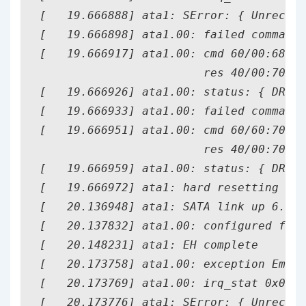
[   19.666888] ata1: SError: { UnrecovD
[   19.666898] ata1.00: failed command:
[   19.666917] ata1.00: cmd 60/00:68:18
                        res 40/00:70:18
[   19.666926] ata1.00: status: { DRDY 
[   19.666933] ata1.00: failed command:
[   19.666951] ata1.00: cmd 60/60:70:18
                        res 40/00:70:18
[   19.666959] ata1.00: status: { DRDY 
[   19.666972] ata1: hard resetting lin
[   20.136948] ata1: SATA link up 6.0 G
[   20.137832] ata1.00: configured for 
[   20.148231] ata1: EH complete

[   20.173758] ata1.00: exception Emask
[   20.173769] ata1.00: irq_stat 0x0800
[   20.173776] ata1: SError: { UnrecovD