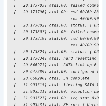
[   20.173783] ata1.00: failed command:
[   20.173796] ata1.00: cmd 60/60:88:18
                        res 40/00:90:18
[   20.173802] ata1.00: status: { DRDY 
[   20.173807] ata1.00: failed command:
[   20.173819] ata1.00: cmd 60/00:90:18
                        res 40/00:90:18
[   20.173824] ata1.00: status: { DRDY 
[   20.173834] ata1: hard resetting lin
[   20.646973] ata1: SATA link up 6.0 G
[   20.647889] ata1.00: configured for 
[   20.658296] ata1: EH complete

[   31.903515] ata1: limiting SATA link
[   31.903521] ata1.00: exception Emask
[   31.903527] ata1.00: irq_stat 0x0800
[   31.903531] ata1: SError: { UnrecovD