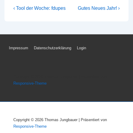
Beitragsnavigation
Vorheriger
Nächster
‹ Tool der Woche: fdupes
Gutes Neues Jahr! ›
Beitrag
Beitrag
ist
ist
Footer-
Impressum
Datenschutzerklärung
Login
Menü
Copyright © 2026
Thomas Jungbauer
| Präsentiert von
Responsive-Theme
Copyright © 2026
Thomas Jungbauer
| Präsentiert von
Responsive-Theme