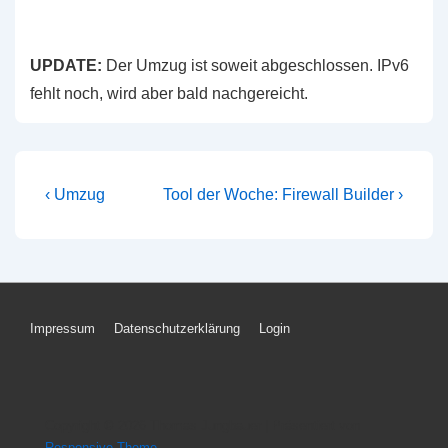
UPDATE:
Der Umzug ist soweit abgeschlossen. IPv6
fehlt noch, wird aber bald nachgereicht.
Beitragsnavigation
Vorheriger
Nächster
‹ Umzug
Tool der Woche: Firewall Builder ›
Beitrag
Beitrag
ist
ist
Footer-
Impressum
Datenschutzerklärung
Login
Menü
Copyright © 2026
Thomas Jungbauer
| Präsentiert von
Responsive-Theme