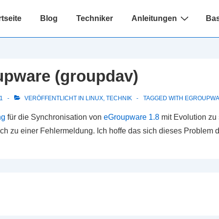
avigation
rtseite
Blog
Techniker
Anleitungen
Bas
upware (groupdav)
1
VERÖFFENTLICHT IN
LINUX
,
TECHNIK
TAGGED WITH
EGROUPW
ng
für die Synchronisation von
eGroupware 1.8
mit Evolution zu
h zu einer Fehlermeldung. Ich hoffe das sich dieses Problem 