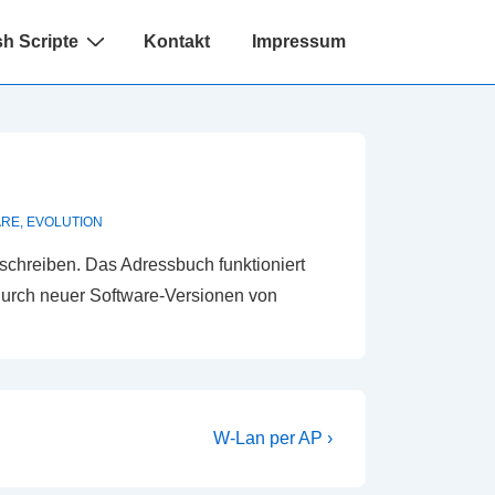
h Scripte
Kontakt
Impressum
ARE
,
EVOLUTION
 schreiben. Das Adressbuch funktioniert
durch neuer Software-Versionen von
Nächster
W-Lan per AP ›
Beitrag