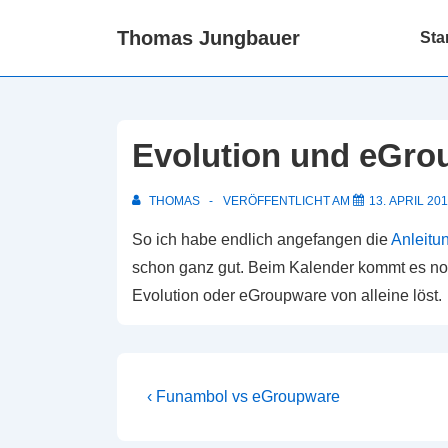
↓
Hauptn
Thomas Jungbauer
Sta
Zum
Inhalt
Evolution und eGro
THOMAS
VERÖFFENTLICHT AM
13. APRIL 201
So ich habe endlich angefangen die
Anleitu
schon ganz gut. Beim Kalender kommt es noc
Evolution oder eGroupware von alleine löst.
Beitragsnavigation
Vorheriger
‹ Funambol vs eGroupware
Beitrag