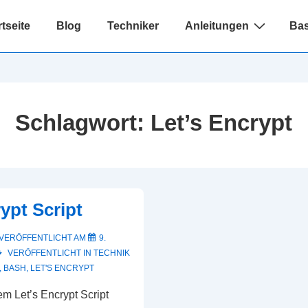
avigation
rtseite
Blog
Techniker
Anleitungen
Bas
Schlagwort:
Let’s Encrypt
ypt Script
VERÖFFENTLICHT AM
9.
VERÖFFENTLICHT IN
TECHNIK
,
BASH
,
LET'S ENCRYPT
m Let’s Encrypt Script