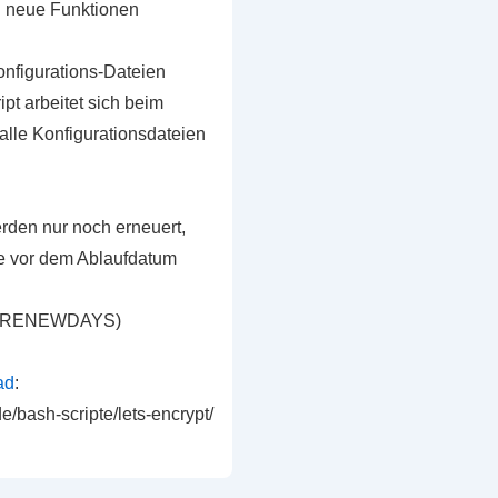
i neue Funktionen
onfigurations-Dateien
pt arbeitet sich beim
alle Konfigurationsdateien
erden nur noch erneuert,
e vor dem Ablaufdatum
bar (RENEWDAYS)
ad
:
de/bash-scripte/lets-encrypt/