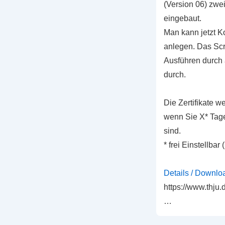
(Version 06) zwe
eingebaut.
Man kann jetzt K
anlegen. Das Scri
Ausführen durch 
durch.
Die Zertifikate w
wenn Sie X* Tag
sind.
* frei Einstell
Details / Downlo
https://www.thju.
…