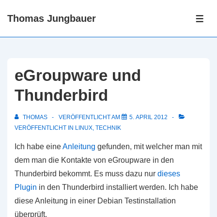
↓
Thomas Jungbauer
Zum
ME
Inhalt
eGroupware und
Thunderbird
THOMAS
VERÖFFENTLICHT AM
5. APRIL 2012
VERÖFFENTLICHT IN
LINUX
,
TECHNIK
Ich habe eine
Anleitung
gefunden, mit welcher man mit
dem man die Kontakte von eGroupware in den
Thunderbird bekommt. Es muss dazu nur
dieses
Plugin
in den Thunderbird installiert werden. Ich habe
diese Anleitung in einer Debian Testinstallation
überprüft.