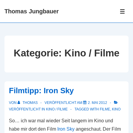
↓
Thomas Jungbauer
Zum
ME
Inhalt
Kategorie:
Kino / Filme
Filmtipp: Iron Sky
VON
THOMAS
VERÖFFENTLICHT AM
2. MAI 2012
VERÖFFENTLICHT IN
KINO / FILME
TAGGED WITH
FILME
,
KINO
So… ich war mal wieder Seit langem im Kino und
habe mir dort den Film
Iron Sky
angeschaut. Der Film